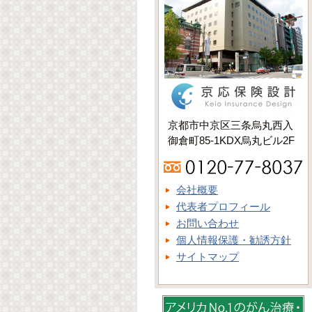
京都市中京区三条烏丸西入
御倉町85-1KDX烏丸ビル2F
会社概要
代表者プロフィール
お問い合わせ
個人情報保護・勧誘方針
サイトマップ