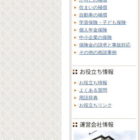
住まいの補償
自動車の補償
学資保険・子ども保険
個人年金保険
中小企業の保険
保険金の請求と事故対応
その他の相談事例
お役立ち情報
よくある質問
用語辞典
お役立ちリンク