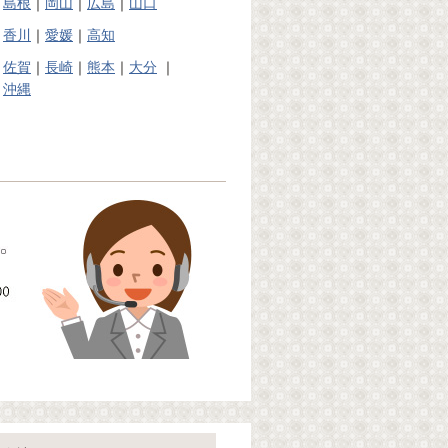
｜
島根
｜
岡山
｜
広島
｜
山口
｜
香川
｜
愛媛
｜
高知
｜
佐賀
｜
長崎
｜
熊本
｜
大分
｜
｜
沖縄