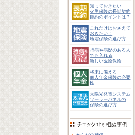
知っておきたい
火災保険の長期契約
節約のポイントは？
これだけはおさえて
おきたい！
地震保険の選び方
持病や病歴のある人
でも入れる
新しい医療保険
将来に備える
個人年金保険の必要
性
太陽光発電システム
ソーラーパネルの
保険の選び方
からだの補償