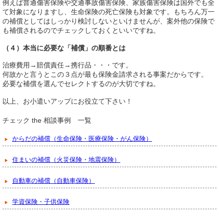
例えば普通傷害保険や交通事故傷害保険、家族傷害保険は国外でも全
て対象になりますし、生命保険の死亡保険も対象です。もちろん万一
の補償としてはしっかり検討しないといけませんが、案外他の保険で
も補償されるのでチェックしておくといいですね。
（４）本当に必要な「補償」の順番とは
治療費用→賠償責任→携行品・・・です。
何故かと言うとこの３点が最も保険金請求される事案だからです。
必要な補償を選んでセレクトするのが大切ですね。
以上、お小遣いアップにお役立て下さい！
チェック the 相談事例 一覧
からだの補償（生命保険・医療保険・がん保険）
住まいの補償（火災保険・地震保険）
自動車の補償（自動車保険）
学資保険・子供保険