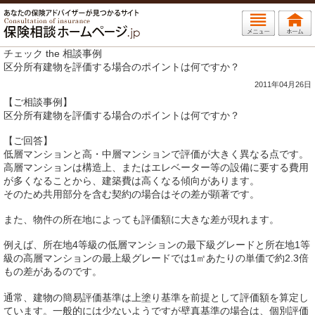
チェック the 相談事例
区分所有建物を評価する場合のポイントは何ですか？
2011年04月26日
【ご相談事例】
区分所有建物を評価する場合のポイントは何ですか？
【ご回答】
低層マンションと高・中層マンションで評価が大きく異なる点です。
高層マンションは構造上、またはエレベーター等の設備に要する費用
が多くなることから、建築費は高くなる傾向があります。
そのため共用部分を含む契約の場合はその差が顕著です。
また、物件の所在地によっても評価額に大きな差が現れます。
例えば、所在地4等級の低層マンションの最下級グレードと所在地1等
級の高層マンションの最上級グレードでは1㎡あたりの単価で約2.3倍
もの差があるのです。
通常、建物の簡易評価基準は上塗り基準を前提として評価額を算定し
ています。一般的には少ないようですが壁真基準の場合は、個別評価