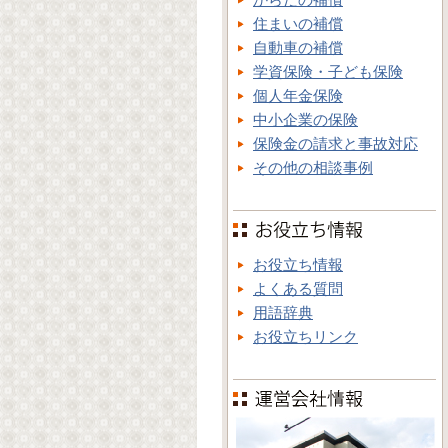
住まいの補償
自動車の補償
学資保険・子ども保険
個人年金保険
中小企業の保険
保険金の請求と事故対応
その他の相談事例
お役立ち情報
よくある質問
用語辞典
お役立ちリンク