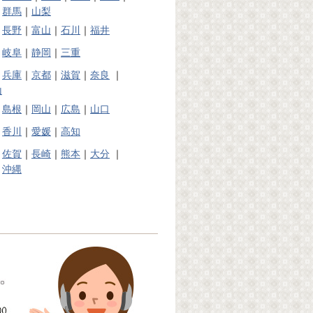
｜
群馬
｜
山梨
｜
長野
｜
富山
｜
石川
｜
福井
｜
岐阜
｜
静岡
｜
三重
｜
兵庫
｜
京都
｜
滋賀
｜
奈良
｜
山
｜
島根
｜
岡山
｜
広島
｜
山口
｜
香川
｜
愛媛
｜
高知
｜
佐賀
｜
長崎
｜
熊本
｜
大分
｜
｜
沖縄