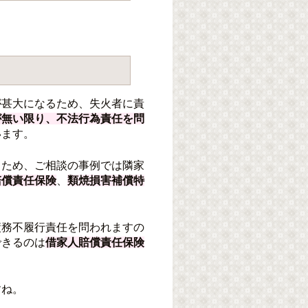
？
が甚大になるため、失火者に責
が無い限り、不法行為責任を問
います。
るため、ご相談の事例では隣家
賠償責任保険
、
類焼損害補償特
債務不履行責任を問われますの
できるのは
借家人賠償責任保険
すね。