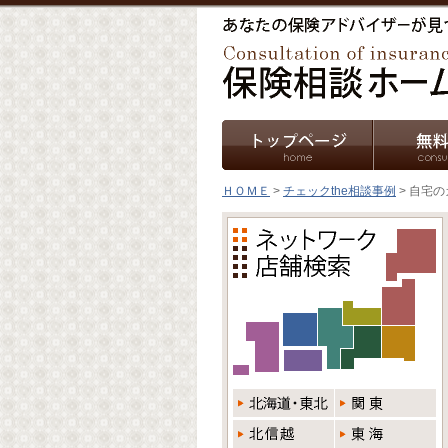
ＨＯＭＥ
>
チェックthe相談事例
> 自宅