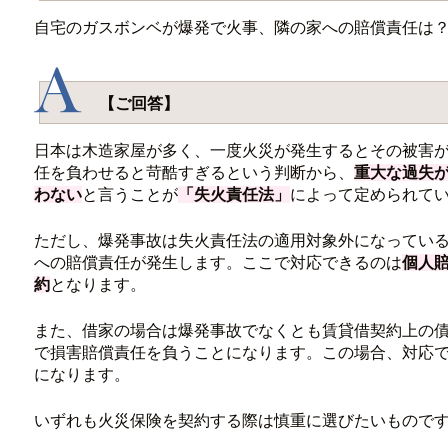
自宅のガスボンベが爆発で火事、隣の家への賠償責任は
【ご回答】
日本は木造家屋が多く、一度火災が発生するとその被害
任を負わせると苛酷すぎるという判断から、
重大な過失
わない
と言うことが
「失火責任法」
によって定められて
ただし、爆発事故は失火責任法の適用対象外になってい
への賠償責任が発生します。ここで対応できるのは
個人
約
となります。
また、借家の場合は爆発事故でなくとも賃貸借契約上の
で損害賠償責任を負うことになります。この場合、対応
になります。
いずれも火災保険を契約する際は慎重に選びたいもので