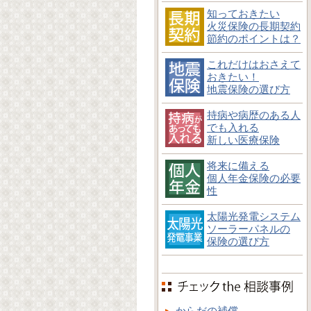
知っておきたい
火災保険の長期契約
節約のポイントは？
これだけはおさえて
おきたい！
地震保険の選び方
持病や病歴のある人
でも入れる
新しい医療保険
将来に備える
個人年金保険の必要
性
太陽光発電システム
ソーラーパネルの
保険の選び方
からだの補償