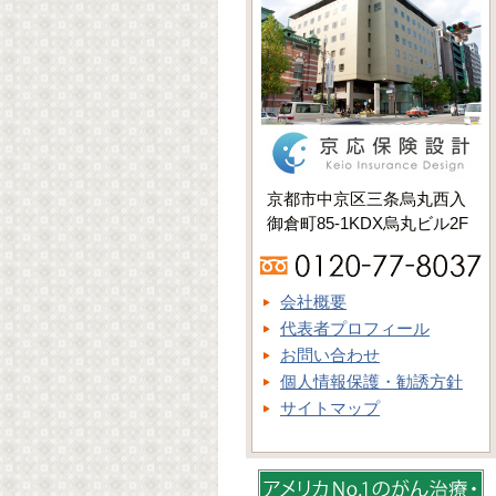
京都市中京区三条烏丸西入
御倉町85-1KDX烏丸ビル2F
会社概要
代表者プロフィール
お問い合わせ
個人情報保護・勧誘方針
サイトマップ